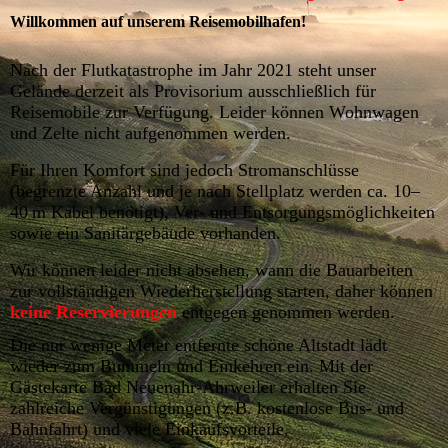
Willkommen auf unserem Reisemobilhafen!
Nach der Flutkatastrophe im Jahr 2021 steht unser
Gelände derzeit als Provisorium ausschließlich für
Reisemobile zur Verfügung. Leider können Wohnwagen
und Zelte nicht aufgenommen werden.
Für Ihren Komfort sind jedoch Stromanschlüsse
(begrenzte Anzahl und je nach Stellplatz werden ca. 10–
40 m Kabel benötigt), Ver- und Entsorgungsmöglichkeiten
sowie ein Sanitärgebäude vorhanden.
Wir können leider nicht absehen, wann die Bauarbeiten
zur vollständigen Wiederherstellung starten, daher können
keine Reservierungen
entgegen genommen werden.
Die nur wenige Meter entfernt
e schö
ne Altstadt lädt
wieder zum Bummeln und Einkehren ein. Mit der
Gästekarte Bad Neuenahr-Ahrweiler erhalten Sie
zahlreiche Vergünstigungen (z.B. kostenlose Bus- und
Bahnfahrt) und viele Einkaufsvorteile.